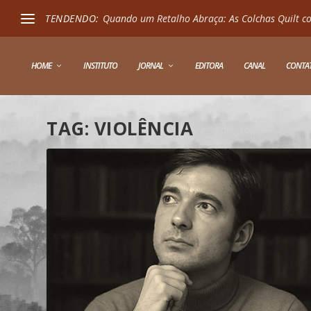
TENDENDO:
Quando um Retalho Abraça: As Colchas Quilt co
HOME
INSTITUTO
JORNAL
EDITORA
CANAL
CONTA
TAG:
VIOLÊNCIA