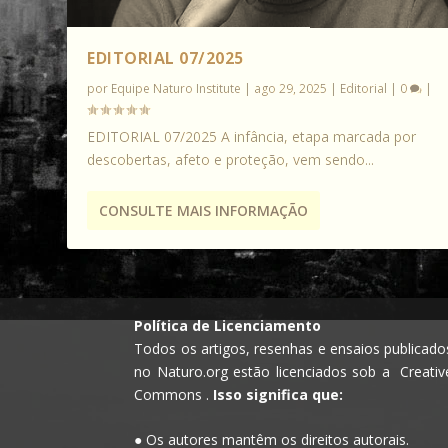
EDITORIAL 07/2025
por
Equipe Naturo Institute
|
ago 29, 2025
|
Editorial
|
0
|
EDITORIAL 07/2025 A infância, etapa marcada por
descobertas, afeto e proteção, vem sendo...
CONSULTE MAIS INFORMAÇÃO
Política de Licenciamento
Todos os artigos, resenhas e ensaios publicado
no Naturo.org estão licenciados sob a Creativ
Commons .
Isso significa que:
● Os autores mantêm os direitos autorais.