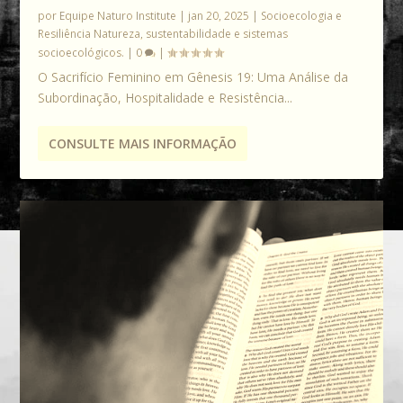
por
Equipe Naturo Institute
|
jan 20, 2025
|
Socioecologia e
Resiliência Natureza, sustentabilidade e sistemas
socioecológicos.
|
0
|
O Sacrifício Feminino em Gênesis 19: Uma Análise da
Subordinação, Hospitalidade e Resistência...
CONSULTE MAIS INFORMAÇÃO