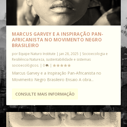
MARCUS GARVEY E A INSPIRAÇÃO PAN-
AFRICANISTA NO MOVIMENTO NEGRO
BRASILEIRO
por
Equipe Naturo Institute
|
jan 28, 2025
|
Socioecologia e
Resiliência Natureza, sustentabilidade e sistemas
socioecológicos.
|
0
|
Marcus Garvey e a Inspiração Pan-Africanista no
Movimento Negro Brasileiro Ensaio A obra...
CONSULTE MAIS INFORMAÇÃO