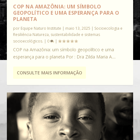
COP NA AMAZÔNIA: UM SÍMBOLO
GEOPOLÍTICO E UMA ESPERANÇA PARA O
PLANETA
por
Equipe Naturo Institute
|
maio 13, 2025
|
Socioecologia e
Resiliência Natureza, sustentabilidade e sistemas
socioecológicos.
|
0
|
COP na Amazônia: um símbolo geopolítico e uma
esperança para o planeta Por : Dra Zilda Maria A....
CONSULTE MAIS INFORMAÇÃO