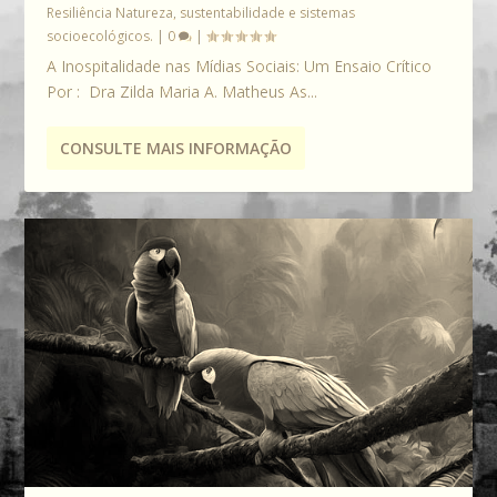
Resiliência Natureza, sustentabilidade e sistemas
socioecológicos.
|
0
|
A Inospitalidade nas Mídias Sociais: Um Ensaio Crítico
Por : Dra Zilda Maria A. Matheus As...
CONSULTE MAIS INFORMAÇÃO