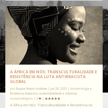
A ÁFRICA EM NÓS: TRANSCULTURALIDADE E
RESISTÊNCIA NA LUTA ANTIRRACISTA
GLOBAL
por
Equipe Naturo Institute
|
jan 28, 2025
|
Socioecologia e
Resiliência Natureza, sustentabilidade e sistemas
socioecológicos.
|
0
|
A África em Nós: Transculturalidade e Resistência na