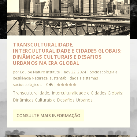
TRANSCULTURALIDADE,
INTERCULTURALIDADE E CIDADES GLOBAIS:
DINÂMICAS CULTURAIS E DESAFIOS
URBANOS NA ERA GLOBAL
por
Equipe Naturo Institute
|
nov 22, 2024
|
Socioecologia e
Resiliência Natureza, sustentabilidade e sistemas
socioecológicos.
|
0
|
Transculturalidade, Interculturalidade e Cidades Globais:
Dinâmicas Culturais e Desafios Urbanos...
CONSULTE MAIS INFORMAÇÃO