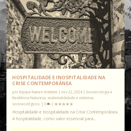
HOSPITALIDADE E INOSPITALIDADE NA
CRISE CONTEMPORÂNEA
por
Equipe Naturo Institute
|
nov 22, 2024
|
Socioecologia e
Resiliência Natureza, sustentabilidade e sistemas
socioecológicos.
|
0
|
Hospitalidade e Inospitalidade na Crise Contemporânea
A hospitalidade, como valor essencial para...