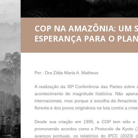
COP NA AMAZÔNIA: UM 
ESPERANÇA PARA O PLA
Por :
Dra Zilda Maria A. Matheus
A realização da 30ª Conferência das Partes sobr
acontecimento de magnitude histórica. Não apenas
internacionais, mas porque a escolha da Amazônia 
floresta e dos povos originários na luta contra a crise
Desde sua criação em 1995, a COP tem sido o pr
promovendo acordos como o Protocolo de Kyoto (
avanços pontuais, os relatórios do IPCC (2023) 