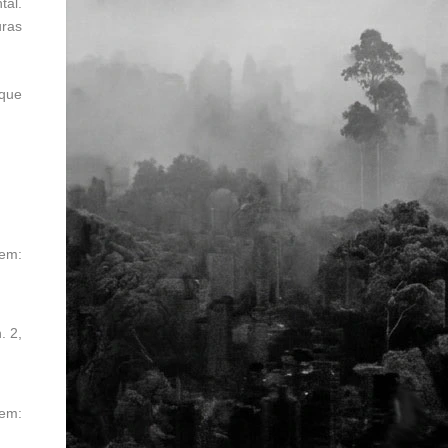
tal.
uras
 que
em:
n. 2,
 em: