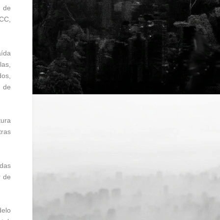
s de
PCC,
aída
las,
dos,
a de
tura
tras
 das
r de
delo