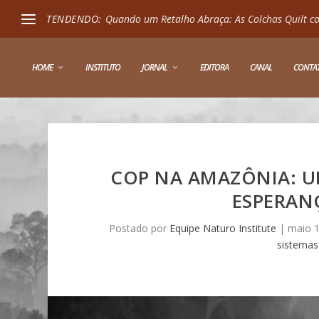
TENDENDO:
Quando um Retalho Abraça: As Colchas Quilt co
HOME
INSTITUTO
JORNAL
EDITORA
CANAL
CONTA
COP NA AMAZÔNIA: U
ESPERAN
Postado por
Equipe Naturo Institute
|
maio 1
sistemas