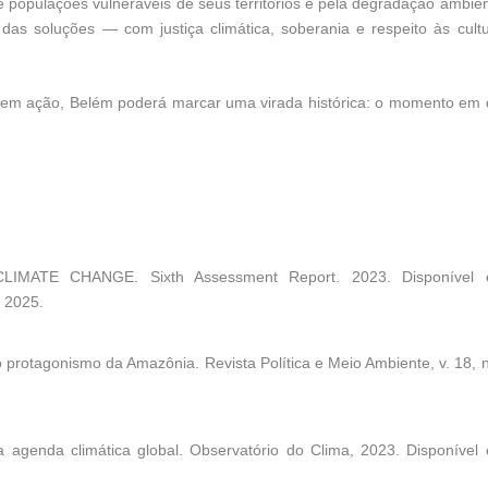
 populações vulneráveis de seus territórios e pela degradação ambien
as soluções — com justiça climática, soberania e respeito às cult
 em ação, Belém poderá marcar uma virada histórica: o momento em
CLIMATE CHANGE.
Sixth Assessment Report
. 2023. Disponível 
. 2025.
e o protagonismo da Amazônia.
Revista Política e Meio Ambiente
, v. 18, 
a agenda climática global.
Observatório do Clima
, 2023. Disponível