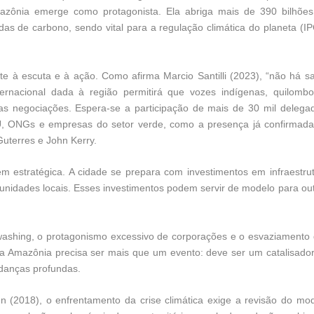
azônia emerge como protagonista. Ela abriga mais de 390 bilhõe
as de carbono, sendo vital para a regulação climática do planeta (I
 à escuta e à ação. Como afirma Marcio Santilli (2023), “não há s
nternacional dada à região permitirá que vozes indígenas, quilombo
nas negociações. Espera-se a participação de mais de 30 mil delega
NU, ONGs e empresas do setor verde, como a presença já confirmad
Guterres e John Kerry.
m estratégica. A cidade se prepara com investimentos em infraestru
unidades locais. Esses investimentos podem servir de modelo para ou
nwashing, o protagonismo excessivo de corporações e o esvaziamento
a Amazônia precisa ser mais que um evento: deve ser um catalisado
udanças profundas.
(2018), o enfrentamento da crise climática exige a revisão do mo