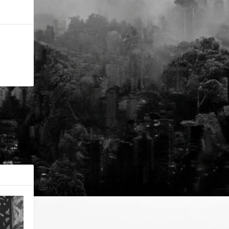
ÓXIMO
a de Leão”
o Neuronal