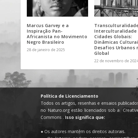
Marcus Garvey e a
Transculturalidade
Inspiração Pan-
Interculturalidade
Africanista no Movimento
Cidades Globais:
Negro Brasileiro
Dinâmicas Culturai
Desafios Urbanos 
28 de janeiro de 2025
Global
22 de novembro de 202
Política de Licenciamento
Todos os artigos, resenhas e ensaios publicado
no Naturo.org estão licenciados sob a Creativ
Commons .
Isso significa que:
● Os autores mantêm os direitos autorais.