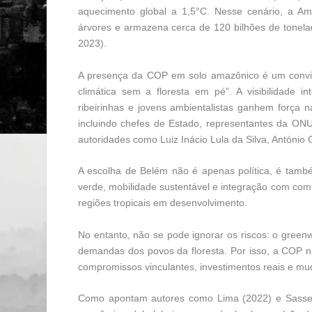
aquecimento global a 1,5°C. Nesse cenário, a Am
árvores e armazena cerca de 120 bilhões de tonelad
2023).
A presença da COP em solo amazônico é um convite
climática sem a floresta em pé”. A visibilidade i
ribeirinhas e jovens ambientalistas ganhem força 
incluindo chefes de Estado, representantes da O
autoridades como Luiz Inácio Lula da Silva, António 
A escolha de Belém não é apenas política, é també
verde, mobilidade sustentável e integração com com
regiões tropicais em desenvolvimento.
No entanto, não se pode ignorar os riscos: o gree
demandas dos povos da floresta. Por isso, a COP n
compromissos vinculantes, investimentos reais e m
Como apontam autores como Lima (2022) e Sassen 