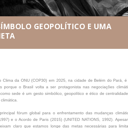
SÍMBOLO GEOPOLÍTICO E UMA
NETA
e o Clima da ONU (COP30) em 2025, na cidade de Belém do Pará, 
 porque o Brasil volta a ser protagonista nas negociações climát
como sede é um gesto simbólico, geopolítico e ético de centralidad
 climática.
incipal fórum global para o enfrentamento das mudanças climáti
1997) e o Acordo de Paris (2015) (UNITED NATIONS, 1992). Apesa
deixam claro que estamos longe das metas necessárias para limit