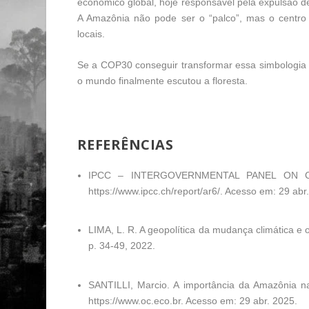
econômico global, hoje responsável pela expulsão de
A Amazônia não pode ser o “palco”, mas o centro d
locais.
Se a COP30 conseguir transformar essa simbologia
o mundo finalmente escutou a floresta.
REFERÊNCIAS
IPCC – INTERGOVERNMENTAL PANEL ON 
https://www.ipcc.ch/report/ar6/. Acesso em: 29 abr
LIMA, L. R. A geopolítica da mudança climática 
p. 34-49, 2022.
SANTILLI, Marcio. A importância da Amazônia n
https://www.oc.eco.br
. Acesso em: 29 abr. 2025.