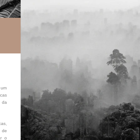
é um
icas
e da
cas,
r de
ar o