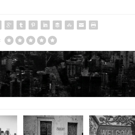
:
PR
O Poder dos Cogumelos Medicinais: O Fungo “Jub
e a Regeneraçã