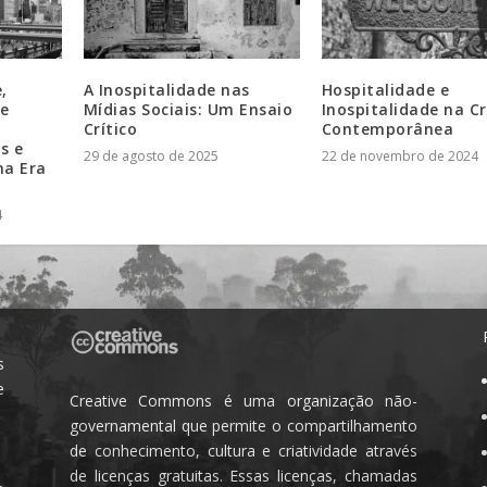
,
A Inospitalidade nas
Hospitalidade e
 e
Mídias Sociais: Um Ensaio
Inospitalidade na Cr
Crítico
Contemporânea
s e
29 de agosto de 2025
22 de novembro de 2024
na Era
4
s
e
Creative Commons é uma organização não-
governamental que permite o compartilhamento
de conhecimento, cultura e criatividade através
de licenças gratuitas. Essas licenças, chamadas