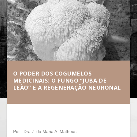
O PODER DOS COGUMELOS
MEDICINAIS: O FUNGO “JUBA DE
LEÃO” E A REGENERAÇÃO NEURONAL
Por :
Dra Zilda Maria A. Matheus