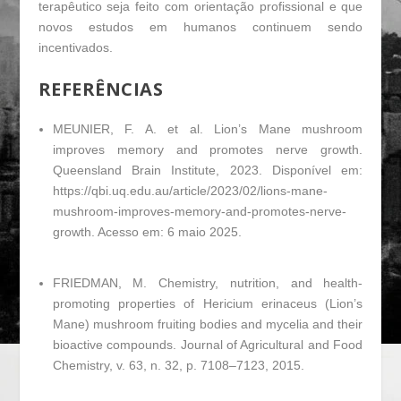
terapêutico seja feito com orientação profissional e que
novos estudos em humanos continuem sendo
incentivados.
REFERÊNCIAS
MEUNIER, F. A. et al.
Lion’s Mane mushroom
improves memory and promotes nerve growth
.
Queensland Brain Institute, 2023. Disponível em:
https://qbi.uq.edu.au/article/2023/02/lions-mane-
mushroom-improves-memory-and-promotes-nerve-
growth. Acesso em: 6 maio 2025.
FRIEDMAN, M. Chemistry, nutrition, and health-
promoting properties of
Hericium erinaceus
(Lion’s
Mane) mushroom fruiting bodies and mycelia and their
bioactive compounds.
Journal of Agricultural and Food
Chemistry
, v. 63, n. 32, p. 7108–7123, 2015.