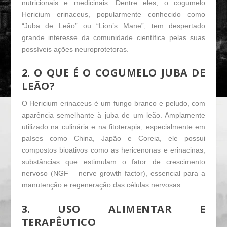
nutricionais e medicinais. Dentre eles, o cogumelo
Hericium erinaceus
, popularmente conhecido como
“Juba de Leão” ou “Lion’s Mane”, tem despertado
grande interesse da comunidade científica pelas suas
possíveis ações neuroprotetoras.
2. O QUE É O COGUMELO JUBA DE
LEÃO?
O
Hericium erinaceus
é um fungo branco e peludo, com
aparência semelhante à juba de um leão. Amplamente
utilizado na culinária e na fitoterapia, especialmente em
países como China, Japão e Coreia, ele possui
compostos bioativos como as hericenonas e erinacinas,
substâncias que estimulam o fator de crescimento
nervoso (NGF –
nerve growth factor
), essencial para a
manutenção e regeneração das células nervosas.
3. USO ALIMENTAR E
TERAPÊUTICO