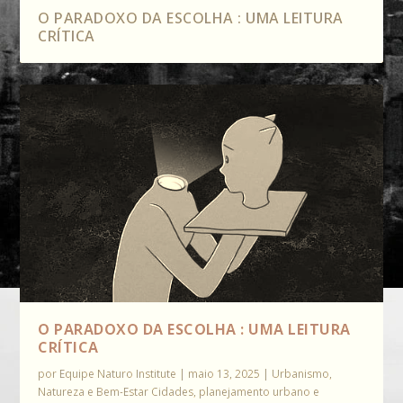
O PARADOXO DA ESCOLHA : UMA LEITURA
CRÍTICA
O PARADOXO DA ESCOLHA : UMA LEITURA
CRÍTICA
por
Equipe Naturo Institute
|
maio 13, 2025
|
Urbanismo,
Natureza e Bem-Estar Cidades, planejamento urbano e