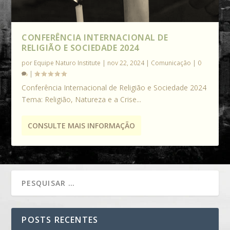
CONFERÊNCIA INTERNACIONAL DE
RELIGIÃO E SOCIEDADE 2024
por
Equipe Naturo Institute
|
nov 22, 2024
|
Comunicação
|
0
|
Conferência Internacional de Religião e Sociedade 2024
Tema: Religião, Natureza e a Crise...
CONSULTE MAIS INFORMAÇÃO
POSTS RECENTES