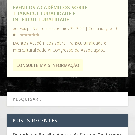
EVENTOS ACADÊMICOS SOBRE
TRANSCULTURALIDADE E
INTERCULTURALIDADE
por
Equipe Naturo Institute
|
nov 22, 2024
|
Comunicação
|
0
|
Eventos Acadêmicos sobre Transculturalidade e
Interculturalidade VI Congresso da Associação...
CONSULTE MAIS INFORMAÇÃO
POSTS RECENTES
Quando um Retalho Abraça: As Colchas Quilt como