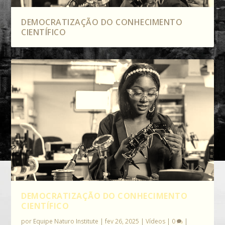
DEMOCRATIZAÇÃO DO CONHECIMENTO
CIENTÍFICO
DEMOCRATIZAÇÃO DO CONHECIMENTO
CIENTÍFICO
por
Equipe Naturo Institute
|
fev 26, 2025
|
Vídeos
|
0
|