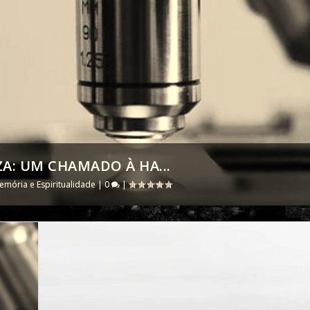
ZA: UM CHAMADO À HA...
emória e Espiritualidade
|
0
|