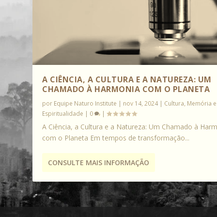
A CIÊNCIA, A CULTURA E A NATUREZA: UM
CHAMADO À HARMONIA COM O PLANETA
por
Equipe Naturo Institute
|
nov 14, 2024
|
Cultura, Memória e
Espiritualidade
|
0
|
A Ciência, a Cultura e a Natureza: Um Chamado à Har
com o Planeta Em tempos de transformação...
CONSULTE MAIS INFORMAÇÃO