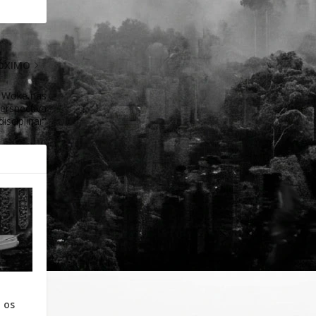
ÓXIMO
ra Woke nas
Perspectiva
disciplinar”
 os