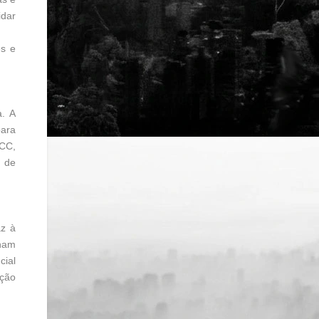
idar
es e
a. A
para
PCC,
o de
az à
inam
cial
ação