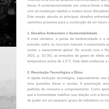
éticas. A contemporaneidade nos coloca frente a di
com as mudanças rápidas e muitas vezes disruptivas
Este ensaio aborda os principais desafios enfren
caminhos possíveis para a construção de um futuro s
1. Desafios Ambientais e Sustentabilidade
A crise climática, a perda da biodiversidade e a
pressão sobre os recursos naturais é exacerbada pe
conter o aquecimento global. De acordo com o Rel
2021, p. 32-35), as emissões de gases de efeito 
temperatura acima de 1,5°C. Este dado evidencia a 
2. Revolução Tecnológica e Ética
A rápida evolução tecnológica, especialmente nas áre
tona questões éticas e sociais. A automação ame
padrões de consumo e comportamento. Como aponta 
que a humanidade redefina sua relação com a tecnol
de poder em um pequeno grupo de indivíduos ou co