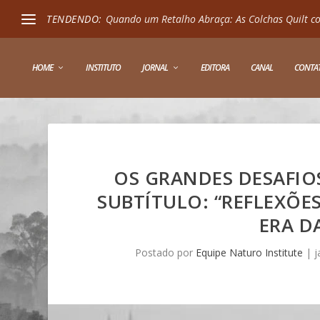
TENDENDO:
Quando um Retalho Abraça: As Colchas Quilt co
HOME
INSTITUTO
JORNAL
EDITORA
CANAL
CONTA
OS GRANDES DESAFI
SUBTÍTULO: “REFLEXÕ
ERA D
Postado por
Equipe Naturo Institute
|
j