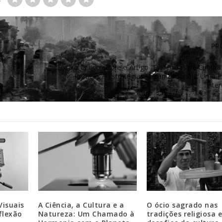
PR
Ensaio Crítico sobre o Artigo “Evidências da Cultu
Práticas e Estratégias Organizacionais: Uma 
Inter
Visuais
A Ciência, a Cultura e a
O ócio sagrado nas
flexão
Natureza: Um Chamado à
tradições religiosa e