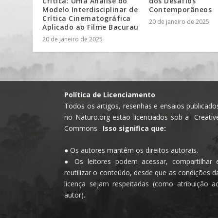
Crítica: Uma Análise do
dos Desafios
Modelo Interdisciplinar de
Contemporâneos
Crítica Cinematográfica
20 de janeiro de 2025
Aplicado ao Filme Bacurau
20 de janeiro de 2025
Política de Licenciamento
Todos os artigos, resenhas e ensaios publicado
no Naturo.org estão licenciados sob a Creativ
Commons .
Isso significa que:
● Os autores mantêm os direitos autorais.
● Os leitores podem acessar, compartilhar 
reutilizar o conteúdo, desde que as condições d
licença sejam respeitadas (como atribuição a
autor).