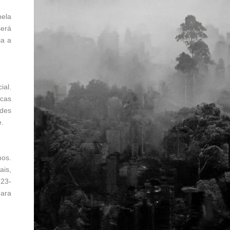
pela
será
ia a
ial.
cas
des
e.
nos.
ais,
 23-
para