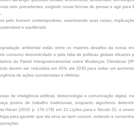
lemas sem precedentes, exigindo novas formas de pensar e agir para l
.
tados pelo homem contemporâneo, examinando suas raízes, implicaçõ
ustentável e equilibrado.
 degradação ambiental estão entre os maiores desafios da nossa er
lo consumo descontrolado e pela falta de políticas globais eficazes 
atório do Painel Intergovernamental sobre Mudanças Climáticas (I
estufa devem ser reduzidas em 45% até 2030 para evitar um aument
urgência de ações coordenadas e efetivas.
as de inteligência artificial, biotecnologia e comunicação digital, tr
aça postos de trabalho tradicionais, enquanto algoritmos determ
Harari (2018, p. 176-178) em 21 Lições para o Século 21, é essen
ogia para garantir que ela sirva ao bem comum, evitando a concentr
rporações.