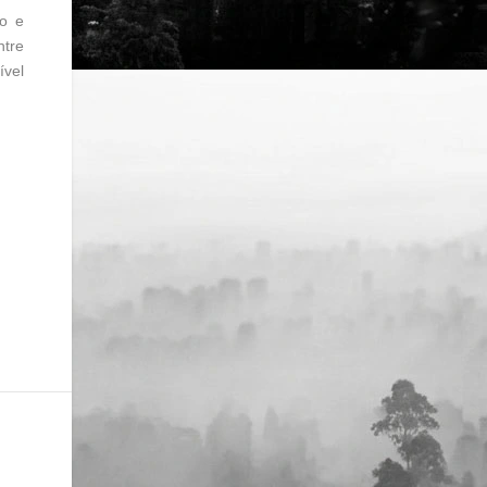
o e
ntre
ível