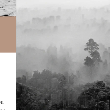
D
E.
as e