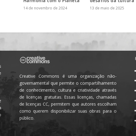
Harmonia com o Planeta
desafios da cultura
14 de novembro de 2024
13 de maio de 2025
s
e
Creative Commons é uma organização não-
governamental que permite o compartilhamento
de conhecimento, cultura e criatividade através
de licenças gratuitas. Essas licenças, chamadas
e
de licenças CC, permitem que autores escolham
a
como querem disponibilizar suas obras para o
o
público.