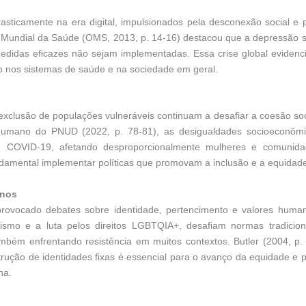
sticamente na era digital, impulsionados pela desconexão social e 
o Mundial da Saúde (OMS, 2013, p. 14-16) destacou que a depressão 
edidas eficazes não sejam implementadas. Essa crise global evidenc
 nos sistemas de saúde e na sociedade em geral.
xclusão de populações vulneráveis continuam a desafiar a coesão soc
Humano do PNUD (2022, p. 78-81), as desigualdades socioeconômi
 COVID-19, afetando desproporcionalmente mulheres e comunida
ndamental implementar políticas que promovam a inclusão e a equidad
anos
 provocado debates sobre identidade, pertencimento e valores huma
ismo e a luta pelos direitos LGBTQIA+, desafiam normas tradicion
bém enfrentando resistência em muitos contextos. Butler (2004, p.
ução de identidades fixas é essencial para o avanço da equidade e 
na.