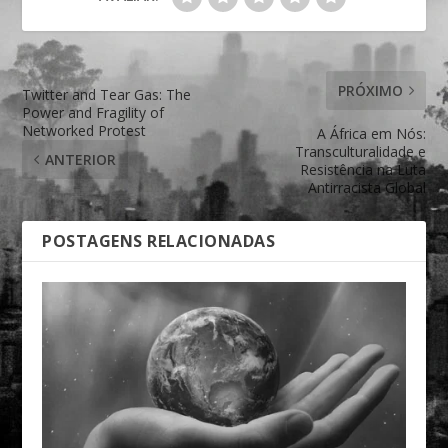
PRÓXIMO
Twitter and Tear Gas: The
Power and Fragility of
Networked Protest
A África em Nós:
Transculturalidade e
ANTERIOR
Resistência na Luta
Antirracista Global
POSTAGENS RELACIONADAS